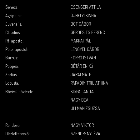
Seneca:
CSENGERI ATTILA
Agrippina:
ÚJHELYI KINGA
Juvenalis:
BOT GÁBOR
Claudius:
GERDESITS FERENC
Pál apostol:
MAKRAI PÁL
Péter apostol:
LENGYEL GÁBOR
Burrus:
FORRÓ ISTVÁN
Poppea:
DÉTÁR ENIKŐ
Zodius:
JÁRAI MÁTÉ
Locusta:
PAPADIMITRIU ATHINA
Bővérû nővérek:
KISPÁL ANITA
NAGY BEA
ULLMAN ZSUZSA
.
.
Rendező:
NAGY VIKTOR
Díszlettervező:
SZENDRÉNYI ÉVA