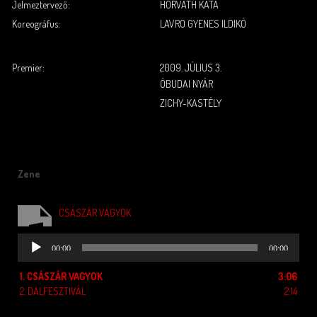
Jelmeztervező:
HORVÁTH KATA
Koreográfus:
LAVRO GYENES ILDIKÓ
.
.
Premier:
2009. JÚLIUS 3.
ÓBUDAI NYÁR
ZICHY-KASTÉLY
Zene
CSÁSZÁR VAGYOK
Audió
00:00
00:00
lejátszó
1.
CSÁSZÁR VAGYOK
3:06
2.
DALFESZTIVÁL
2:14