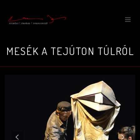
MESÉK A TEJÚTON TÚLRÓL