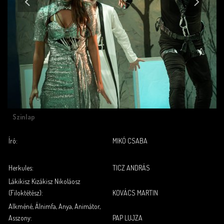
Szinlap
Író:
MIKÓ CSABA
.
.
Herkules:
TICZ ANDRÁS
Lákikisz Kizákisz Nikoláosz
(Filoktétész):
KOVÁCS MARTIN
Alkméné, Álnimfa, Anya, Animátor,
Asszony:
PAP LUJZA