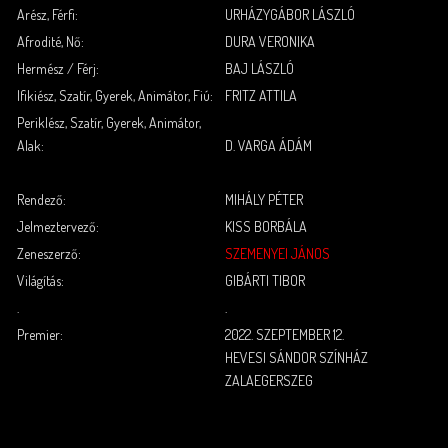
Arész, Férfi:
URHÁZYGÁBOR LÁSZLÓ
Afrodité, Nő:
DURA VERONIKA
Hermész / Férj:
BAJ LÁSZLÓ
Ifikiész, Szatír, Gyerek, Animátor, Fiú:
FRITZ ATTILA
Periklész, Szatír, Gyerek, Animátor,
Alak:
D. VARGA ÁDÁM
.
.
Rendező:
MIHÁLY PÉTER
Jelmeztervező:
KISS BORBÁLA
Zeneszerző:
SZEMENYEI JÁNOS
Világítás:
GIBÁRTI TIBOR
.
.
Premier:
2022. SZEPTEMBER 12.
HEVESI SÁNDOR SZÍNHÁZ
ZALAEGERSZEG