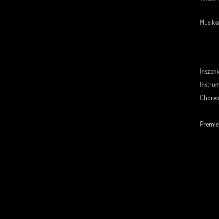
Musike
.
Inszeni
Instru
Choreo
.
Premie