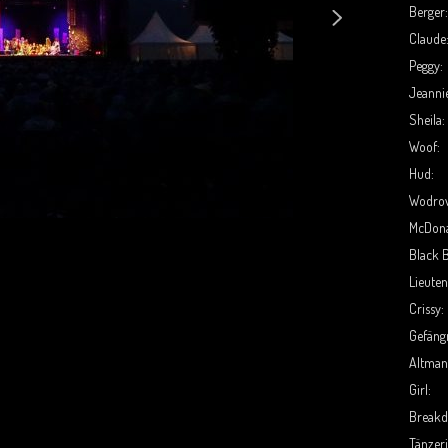
Berger
Claude
Peggy:
Jeanni
Sheila:
Woof:
Hud:
Wodro
McDona
Black 
Lieuten
Crissy:
Gefäng
Altman
Girl:
Breakd
Tänzer