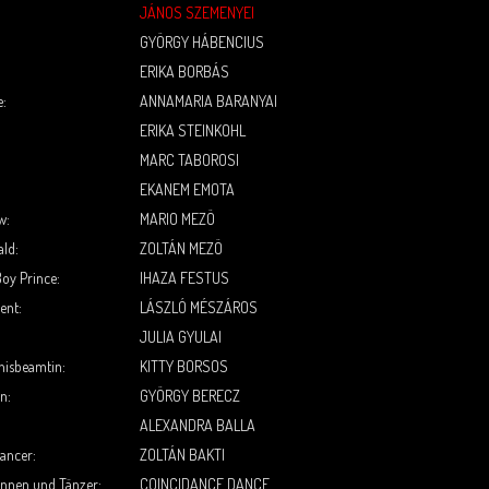
:
JÁNOS SZEMENYEI
:
GYÖRGY HÁBENCIUS
ERIKA BORBÁS
e:
ANNAMARIA BARANYAI
ERIKA STEINKOHL
MARC TABOROSI
EKANEM EMOTA
w:
MARIO MEZÖ
ld:
ZOLTÁN MEZÖ
Boy Prince:
IHAZA FESTUS
ent:
LÁSZLÓ MÉSZÁROS
JULIA GYULAI
nisbeamtin:
KITTY BORSOS
n:
GYÖRGY BERECZ
ALEXANDRA BALLA
ancer:
ZOLTÁN BAKTI
innen und Tänzer:
COINCIDANCE DANCE