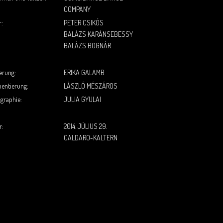
COMPANY
r:
PETER CSIKÓS
BALÁZS KARÁNSEBESSY
BALÁZS BOGNÁR
.
erung:
ERIKA GALAMB
mentierung:
LÁSZLÓ MÉSZÁROS
graphie:
JULIA GYULAI
.
r:
2014. JÚLIUS 29.
CALDARO-KALTERN