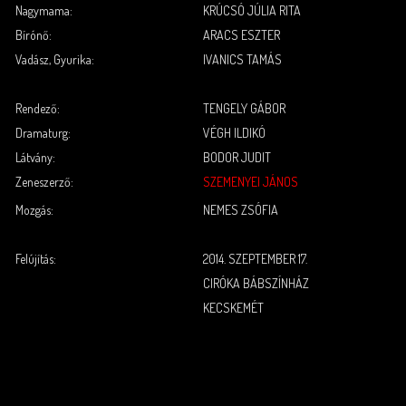
Nagymama:
KRÚCSÓ JÚLIA RITA
Bírónő:
ARACS ESZTER
Vadász, Gyurika:
IVANICS TAMÁS
.
.
Rendező:
TENGELY GÁBOR
Dramaturg:
VÉGH ILDIKÓ
Látvány:
BODOR JUDIT
Zeneszerző:
SZEMENYEI JÁNOS
Mozgás:
NEMES ZSÓFIA
.
.
Felújítás:
2014. SZEPTEMBER 17.
CIRÓKA BÁBSZÍNHÁZ
KECSKEMÉT