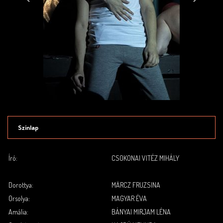
Színlap
Író:
CSOKONAI VITÉZ MIHÁLY
.
.
Dorottya:
MÄRCZ FRUZSINA
Orsolya:
MAGYAR ÉVA
Amália:
BÁNYAI MIRJAM LÉNA