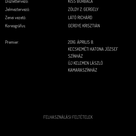
Díszlettervező:
KISS BORBÁLA
Jelmeztervező:
ZÖLDY Z. GERGELY
Zenei vezető:
LÁTÓ RICHÁRD
Koreográfus:
GERGYE KRISZTIÁN
.
.
Premier:
2016. ÁPRILIS 8.
KECSKEMÉTI KATONA JÓZSEF
SZÍNHÁZ
ÚJ KELEMEN LÁSZLÓ
KAMARASZÍNHÁZ
FELHASZNÁLÁSI FELTÉTELEK