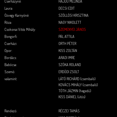
Cserházyné:
HAJDÚ MELINDA
Laura:
DECSI EDIT
Özvegy Karnyóné:
SZŐLLŐSI KRISZTINA
Róza:
NAGY NIKOLETT
Csokonai Vitéz Mihály:
SZEMENYEI JÁNOS
Bongorfi:
PÁL ATTILA
Cserházi:
ORTH PÉTER
Opor:
KISS ZOLTÁN
Bordács:
ARADI IMRE
Babócsa:
SZÓKA ROLAND
Szemő:
ERDŐDI ZSOLT
valamint:
LÁTÓ RICHÁRD (csembaló)
KOVÁCS MIHÁLY (csembaló)
TÓTH JÁZMIN (hegedű)
KISS DÁNIEL (ütős)
.
.
Rendező:
RÉCZEI TAMÁS