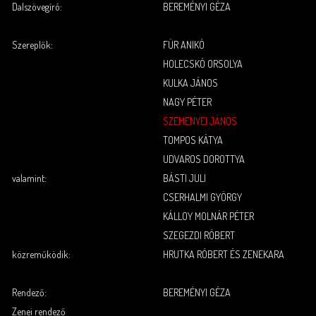
Dalszövegíró:
BEREMÉNYI GÉZA
.
.
Szereplők:
FÜR ANIKÓ
HOLECSKÓ ORSOLYA
KULKA JÁNOS
NAGY PÉTER
SZEMENYEI JÁNOS
TOMPOS KÁTYA
UDVAROS DOROTTYA
valamint:
BÁSTI JULI
CSERHALMI GYÖRGY
KÁLLOY MOLNÁR PÉTER
SZEGEZDI RÓBERT
közreműködik:
HRUTKA RÓBERT ÉS ZENEKARA
.
.
Rendező:
BEREMÉNYI GÉZA
Zenei rendező
.