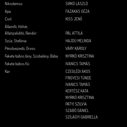
Nikodemos
:
SIRKÓ
LÁSZLÓ
Apa
:
FAZAKAS
GÉZA
Civil
:
KISS
JENŐ
Államfő, Hóhér,
Állatszelidítő, Rendőr:
PÁL
ATTILA
Szűz, Stefánia
:
HAJDÚ
MELINDA
Pénzbeszedő, Orvos
:
VÁRY
KÁROLY
Fekete bábos lány, Szobalány,
Bába:
NYIRKÓ
KRISZTINA
Fekete bábos fiú
:
IVANICS
TAMÁS
Kar
:
CZEGLÉDI
ÁKOS
FRIGYESI
TÜNDE
IVANICS
TAMÁS
KERTÉSZ
KATA
NYIRKÓ
KRISZTINA
PATYI
SZILVIA
SZABÓ
DÁNIEL
SZILÁGYI
GABRIELLA
.
.