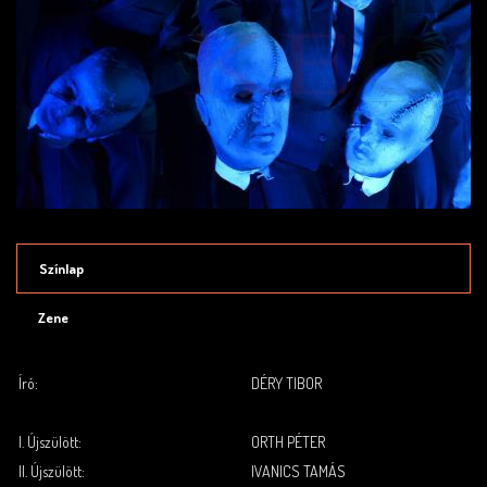
Színlap
Zene
Író:
DÉRY TIBOR
.
.
I. Újszülött
:
ORTH
PÉTER
II. Újszülött
:
IVANICS
TAMÁS