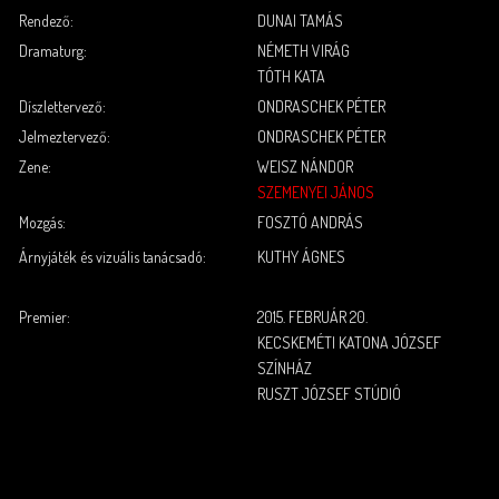
Rendező:
DUNAI
TAMÁS
Dramaturg:
NÉMETH
VIRÁG
TÓTH
KATA
Díszlettervező:
ONDRASCHEK
PÉTER
Jelmeztervező:
ONDRASCHEK
PÉTER
Zene:
WEISZ
NÁNDOR
SZEMENYEI
JÁNOS
Mozgás:
FOSZTÓ
ANDRÁS
Árnyjáték és vizuális tanácsadó:
KUTHY
ÁGNES
.
.
Premier:
2015. FEBRUÁR 20.
KECSKEMÉTI KATONA JÓZSEF
SZÍNHÁZ
RUSZT JÓZSEF STÚDIÓ