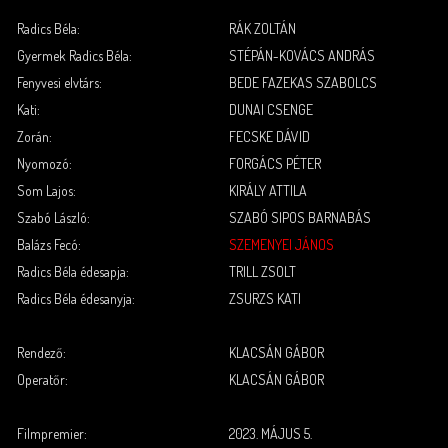
.
.
Radics Béla:
RÁK ZOLTÁN
Gyermek Radics Béla:
STÉPÁN-KOVÁCS ANDRÁS
Fenyvesi elvtárs:
BEDE FAZEKAS SZABOLCS
Kati:
DUNAI CSENGE
Zorán:
FECSKE DÁVID
Nyomozó:
FORGÁCS PÉTER
Som Lajos:
KIRÁLY ATTILA
Szabó László:
SZABÓ SIPOS BARNABÁS
Balázs Fecó:
SZEMENYEI JÁNOS
Radics Béla édesapja:
TRILL ZSOLT
Radics Béla édesanyja:
ZSURZS KATI
.
.
Rendező:
KLACSÁN GÁBOR
Operatőr:
KLACSÁN GÁBOR
.
.
Filmpremier:
2023. MÁJUS 5.