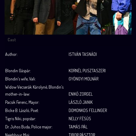
Cast
Author:
ISTVÁN TASNÁDI
.
.
Blondin Gáspár:
KORNÉL PUSZTASZERI
Blondin’s wife, Vali:
GYÖNGYI MOLNÁR
Widow Vecserák Károlyné, Blondin’s
mother-in-law:
ENIKŐ ZORGEL
Pacsik Ferenc, Mayor:
LÁSZLÓ JANIK
Bicke B. László, Poet:
DOMONKOS FELLINGER
Tigris Niki, popstar:
NELLY FÉSŰS
Dr. Juhos Buda, Police major:
TAMÁS PÁL
Neighbour Misi:
TIBOR PÁSZTOR