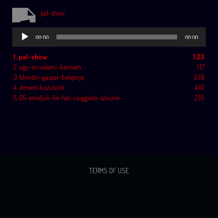
pal-show
Audio
00:00
00:00
Player
1.
pal-show
1:23
2.
ugy-sir-valami-bennem
1:17
3.
blondin-gaspar-belepoje
0:19
4.
elment-kozulunk
4:10
5.
05-emeljuk-fel-hat-csuggedo-szivunk
2:10
TERMS OF USE