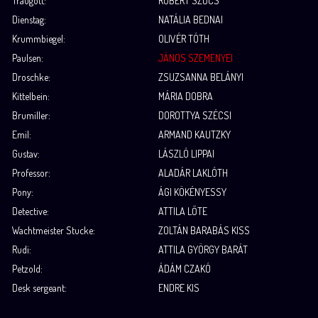
Traugott:
RÓBERT SZŐCS
Dienstag:
NATÁLIA BEDNAI
Krummbiegel:
OLIVÉR TÓTH
Paulsen:
JÁNOS SZEMENYEI
Droschke:
ZSUZSANNA BELÁNYI
Kittelbein:
MÁRIA DOBRA
Brumiller:
DOROTTYA SZÉCSI
Emil:
ARMAND KAUTZKY
Gustav:
LÁSZLÓ LIPPAI
Professor:
ALADÁR LAKLÓTH
Pony:
ÁGI KÖKÉNYESSY
Detective:
ATTILA LŐTE
Wachtmeister Stucke:
ZOLTÁN BARABÁS KISS
Rudi:
ATTILA GYÖRGY BARÁT
Petzold:
ÁDÁM CZAKÓ
Desk sergeant:
ENDRE KIS
.
.